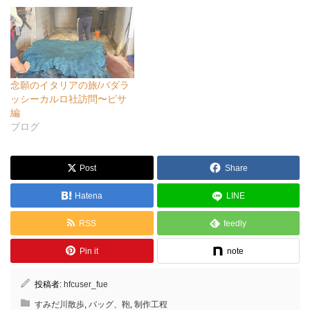
念願のイタリアの旅/バダラ
ッシーカルロ社訪問〜ピサ
編
ブログ
Post
Share
Hatena
LINE
RSS
feedly
Pin it
note
投稿者:
hfcuser_fue
すみだ川散歩
,
バッグ、鞄
,
制作工程