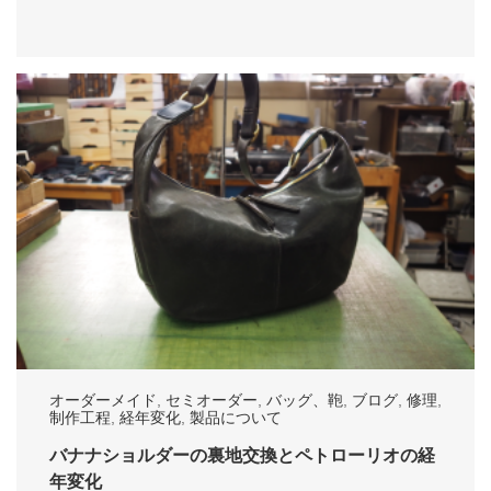
オーダーメイド
,
セミオーダー
,
バッグ、鞄
,
ブログ
,
修理
,
制作工程
,
経年変化
,
製品について
バナナショルダーの裏地交換とペトローリオの経
年変化