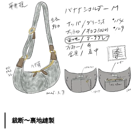
裁断〜裏地縫製