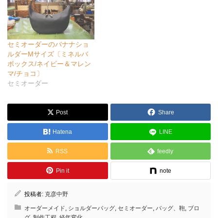
セミオーダーのバナナショ
ルダーMサイズ〔ミネルバ
ボックス/ネイビー＆マレン
マ/チョコ〕
セミオーダー
Post
Share
Hatena
LINE
RSS
feedly
Pin it
note
投稿者:
克彦中野
オーダーメイド
,
ショルダーバッグ
,
セミオーダー
,
バッグ、鞄
,
ブロ
グ
,
制作工程
,
経年変化