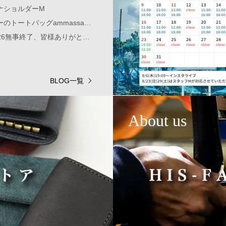
ナショルダーM
プエブロ/ペトローリオ×ブッテーロ/ブルーのトートバッグammassare 横型Lサイズ
D&D KAMAKURA Popup & Workshop 2026無事終了、皆様ありがとうございました。
BLOG一覧
About us