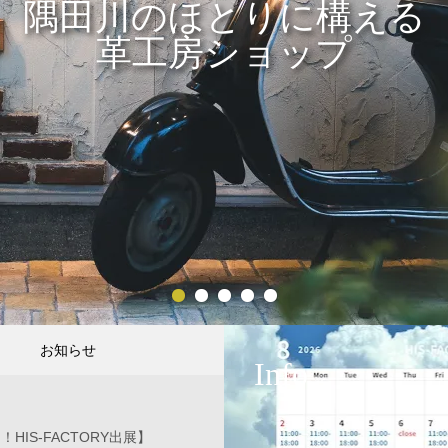
隅田川のほとりに構える
革工房ショップ
2
3
4
5
お知らせ
Info
！HIS-FACTORY出展】