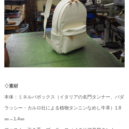
♢素材
本体：ミネルバボックス（イタリアの名門タンナー、バダ
ラッシー・カルロ社による植物タンニンなめし牛革）1.8
㎜→1.4㎜