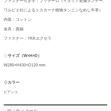
ファスナー引き手：ブッテーロ（イタリア老舗タンナー、
ワルピエ社によるトスカーナ植物タンニンなめし牛革）
内装：コットン
金具：真鍮
ファスナー：YKKエクセラ
♢
サイズ（
W×H×D
）
W280×H430×D120 mm
♢カラー
ビアンコ