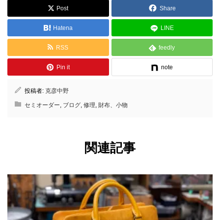
Post
Share
Hatena
LINE
RSS
feedly
Pin it
note
投稿者:
克彦中野
セミオーダー
,
ブログ
,
修理
,
財布、小物
関連記事