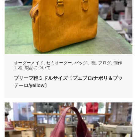
オーダーメイド
,
セミオーダー
,
バッグ、鞄
,
ブログ
,
制作
工程
,
製品について
ブリーフ鞄ミドルサイズ〔プエブロ/ナポリ＆ブッ
テーロ/yellow〕