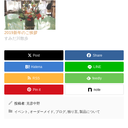
2019新年のご挨拶
すみだ川散歩
Post
Share
Hatena
LINE
RSS
feedly
Pin it
note
投稿者:
克彦中野
イベント
,
オーダーメイド
,
ブログ
,
独り言
,
製品について