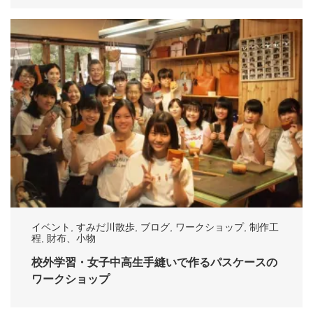
イベント
,
すみだ川散歩
,
ブログ
,
ワークショップ
,
制作工
程
,
財布、小物
校外学習・女子中高生手縫いで作るパスケースの
ワークショップ