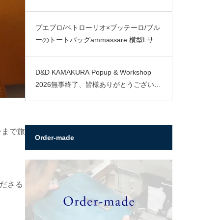
プエブロ/ペトローリオ×ブッテーロ/ブル
ーのトートバッグammassare 横型Lサイ
ズ
D&D KAMAKURA Popup & Workshop
2026無事終了、皆様ありがとうございま
した。
子まで旅
Order-made
ださる