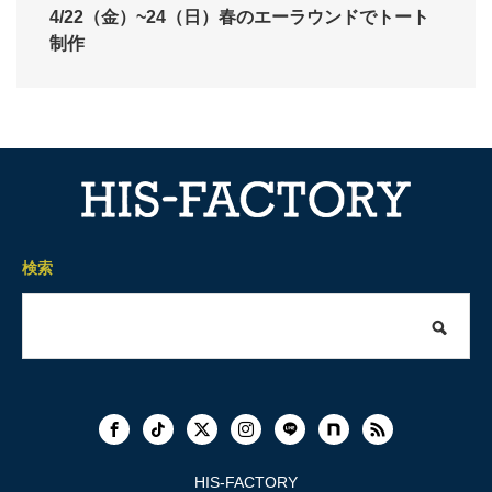
4/22（金）~24（日）春のエーラウンドでトート
制作
検索
HIS-FACTORY