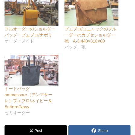
フルオーダーのショルダー
プエブロ/コニャックのフル
バッグ・プエブロ/ナポリ
ーダーのカブセショルダー
オーダーメイド
鞄 A-3 440×310×60
バッグ、鞄
トートバッグ
ammassare（アンマサー
レ）プエブロ/ネイビー＆
Buttero/Navy
セミオーダー
Post
Share