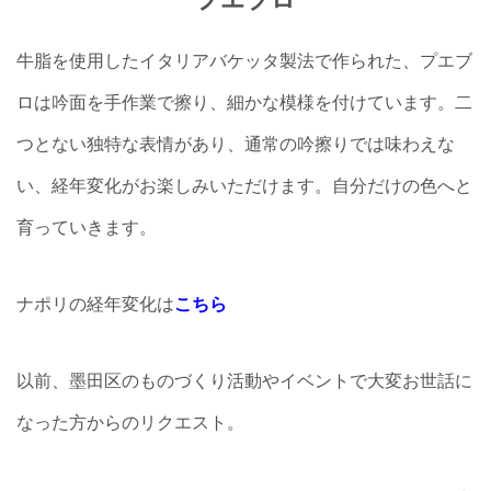
牛脂を使用したイタリアバケッタ製法で作られた、プエブ
ロは吟面を手作業で擦り、細かな模様を付けています。二
つとない独特な表情があり、通常の吟擦りでは味わえな
い、経年変化がお楽しみいただけます。自分だけの色へと
育っていきます。
ナポリの経年変化は
こちら
以前、墨田区のものづくり活動やイベントで大変お世話に
なった方からのリクエスト。