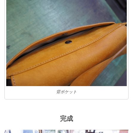
背ポケット
完成