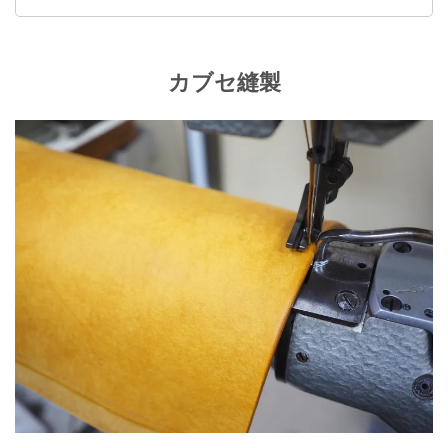
カブセ縫製