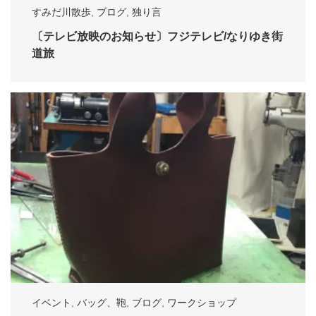
すみだ川散歩
,
ブログ
,
独り言
〔テレビ放映のお知らせ〕フジテレビ/なりゆき街
道旅
イベント
,
バッグ、鞄
,
ブログ
,
ワークショップ