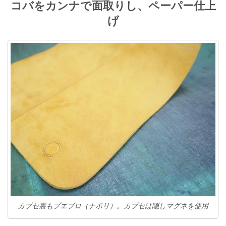
コバをカンナで面取りし、ペーパー仕上
げ
カブセ裏もプエブロ（ナポリ）。カブセは隠しマグネを使用