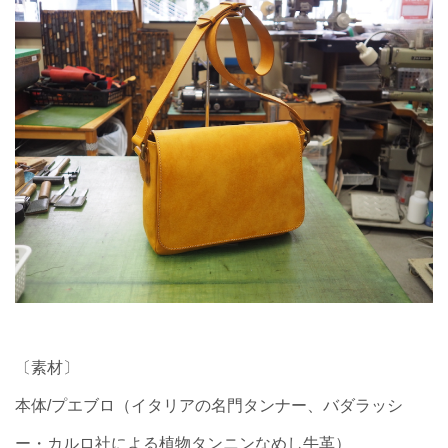
〔素材〕
本体/プエブロ（イタリアの名門タンナー、バダラッシ
ー・カルロ社による植物タンニンなめし牛革）