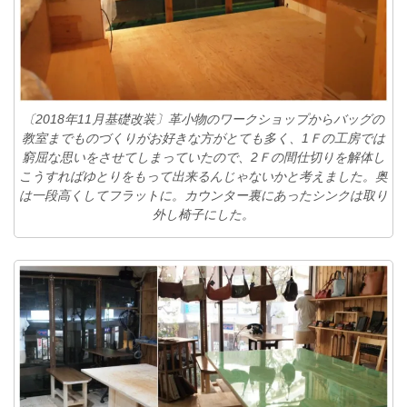
〔2018年11月基礎改装〕革小物のワークショップからバッグの
教室までものづくり
がお好きな方がとても多く、1Ｆの工房では
窮屈な思いを
させてしまっていたので、2Ｆの間仕切りを解体し
こうす
ればゆとりをもって出来るんじゃないかと考えました。奥
は一段高くしてフラットに。カウンター裏にあったシンクは取り
外し椅子にした。