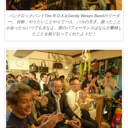
パンクロックバンドThe R.O.X＆Gently Weeps Bandのリーダ
ー。 自称：やりたいことやりてー人、バカの天才。困ったこと
があったらいつでもきなよ。彼のパフォーマンスはなんか鬱積し
たことを振り払ってくれたようだ！