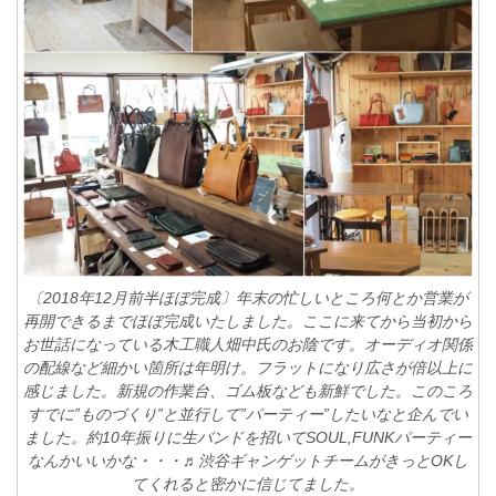
〔2018年12月前半ほぼ完成〕年末の忙しいところ何とか営業が
再開できるまでほぼ完成いたしました。ここに来てから当初から
お世話になっている木工職人畑中氏のお陰です。オーディオ関係
の配線など細かい箇所は年明け。フラットになり広さが倍以上に
感じました。新規の作業台、ゴム板なども新鮮でした。このころ
すでに”ものづくり”と並行して”パーティー”したいなと企んでい
ました。約10年振りに生バンドを招いてSOUL,FUNKパーティー
なんかいいかな・・・♬渋谷ギャンゲットチームがきっとOKし
てくれると密かに信じてました。