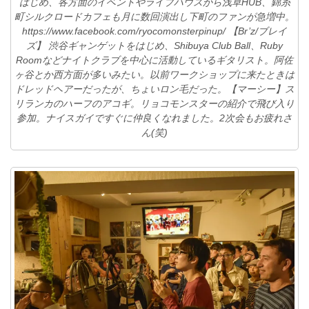
はじめ、各方面のイベントやライブハウスから浅草HUB、錦糸
町シルクロードカフェも月に数回演出し下町のファンが急増中。
https://www.facebook.com/ryocomonsterpinup/ 【Br’z/ブレイ
ズ】 渋谷ギャンゲットをはじめ、Shibuya Club Ball、Ruby
Roomなどナイトクラブを中心に活動しているギタリスト。阿佐
ヶ谷とか西方面が多いみたい。以前ワークショップに来たときは
ドレッドヘアーだったが、ちょいロン毛だった。【マーシー】ス
リランカのハーフのアコギ。リョコモンスターの紹介で飛び入り
参加。ナイスガイですぐに仲良くなれました。2次会もお疲れさ
ん(笑)