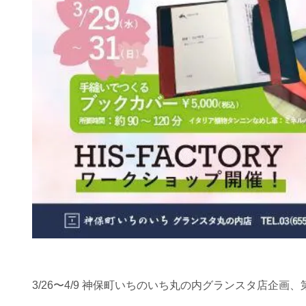
3/26〜4/9 神保町いちのいち丸の内グランスタ店企