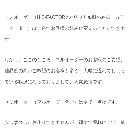
セミオーダー（HIS-FACTORYオリジナル型のある、カラ
ーオーダー）は、色でお客様の好みに変えることができま
す。
しかし、ここのところ、フルオーダーのお客様のご要望、
難易度の高いご希望のお客様も多く、大幅に遅れてしまっ
ている状況になっておりまして、大変恐縮です。
セミオーダー（フルオーダー含む）は全て一点物です。
少しずつしかお作りできませんが、頑丈で壊れにくい、使