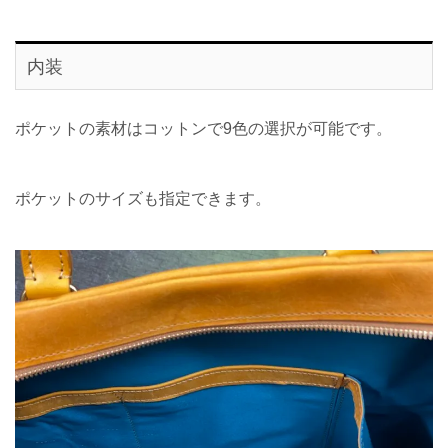
内装
ポケットの素材はコットンで9色の選択が可能です。
ポケットのサイズも指定できます。