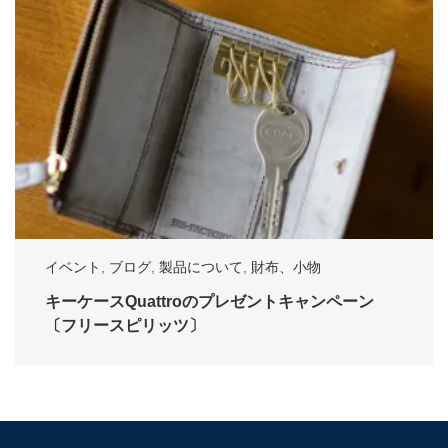
イベント
,
ブログ
,
製品について
,
財布、小物
キーケースQuattroのプレゼントキャンペーン
〔フリースピリッツ〕