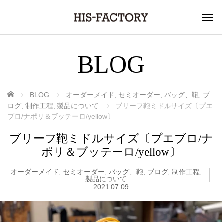
BLOG
ホーム
BLOG
オーダーメイド
,
セミオーダー
,
バッグ、鞄
,
ブ
ログ
,
制作工程
,
製品について
ブリーフ鞄ミドルサイズ〔プエ
ブロ/ナポリ＆ブッテーロ/yellow〕
ブリーフ鞄ミドルサイズ〔プエブロ/ナ
ポリ＆ブッテーロ/yellow〕
オーダーメイド
,
セミオーダー
,
バッグ、鞄
,
ブログ
,
制作工程
,
製品について
2021.07.09