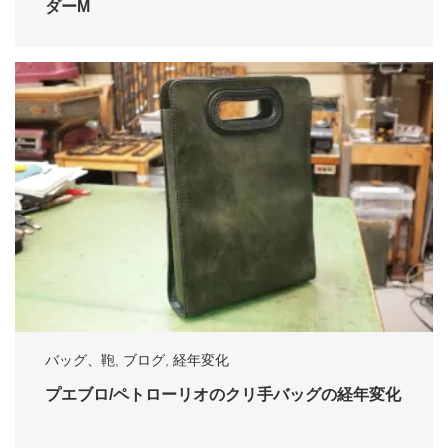
ダーM
バッグ、鞄
,
ブログ
,
経年変化
プエブロ/ペトローリオのクリ手バッグの経年変化