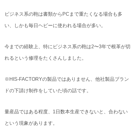
ビジネス系の鞄は書類からPCまで重たくなる場合も多
い、しかも毎日ヘビーに使われる場合が多い。
今までの経験上、特にビジネス系の鞄は2〜3年で根革が切
れるという修理をたくさんしました。
※HIS-FACTORYの製品ではありません、他社製品ブラン
ドの下請け制作をしていた頃の話です。
量産品ではある程度、1日数本生産できないと、合わない
という現象があります。