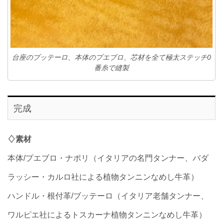
台座のブッテーロ、本体のプエブロ、芯材を全て極太ステッチ0
番糸で縫製
完成
♢素材
本体/プエブロ・ナポリ（イタリアの名門タンナー、バダ
ラッシー・カルロ社による植物タンニンなめし牛革）
ハンドル・根付革/ブッテーロ（イタリア老舗タンナー、
ワルピエ社によるトスカーナ植物タンニンなめし牛革）