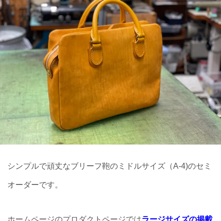
シンプルで頑丈なブリーフ鞄のミドルサイズ（A-4)のセミ
オーダーです。
ホームページのプロダクトページでは
ラ
ージサイズの掲載