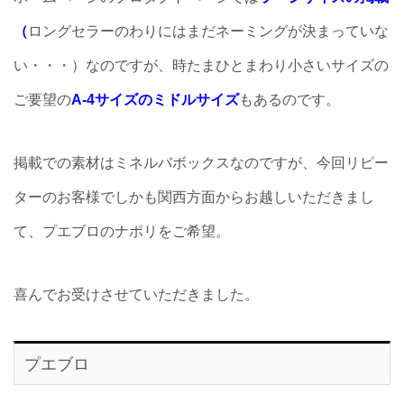
（
ロングセラーのわりにはまだネーミングが決まっていな
い・・・）なのですが、時たまひとまわり小さいサイズの
ご要望の
A-4サイズのミドルサイズ
もあるのです。
掲載での素材はミネルバボックスなのですが、今回リピー
ターのお客様でしかも関西方面からお越しいただきまし
て、プエブロのナポリをご希望。
喜んでお受けさせていただきました。
プエブロ