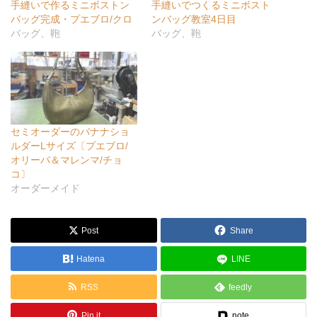
手縫いで作るミニボストン
手縫いでつくるミニボスト
バッグ完成・プエブロ/クロ
ンバッグ教室4日目
バッグ、鞄
バッグ、鞄
セミオーダーのバナナショ
ルダーLサイズ〔プエブロ/
オリーバ＆マレンマ/チョ
コ〕
オーダーメイド
Post
Share
Hatena
LINE
RSS
feedly
Pin it
note