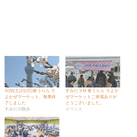
3/20(土)21(日)春うらら そ
すみだ３M 春うらら そよか
よかぜマーケット、無事終
ぜマーケットご来場ありが
了しました
とうございました。
すみだ川散歩
イベント