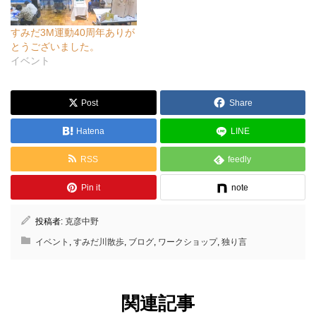
すみだ3M運動40周年ありが
とうございました。
イベント
Post
Share
Hatena
LINE
RSS
feedly
Pin it
note
投稿者:
克彦中野
イベント
,
すみだ川散歩
,
ブログ
,
ワークショップ
,
独り言
関連記事