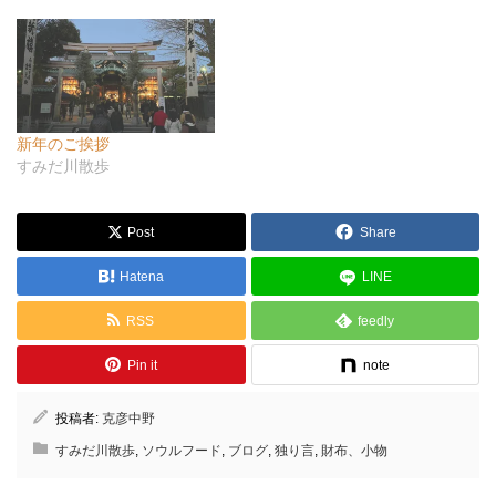
新年のご挨拶
すみだ川散歩
Post
Share
Hatena
LINE
RSS
feedly
Pin it
note
投稿者:
克彦中野
すみだ川散歩
,
ソウルフード
,
ブログ
,
独り言
,
財布、小物