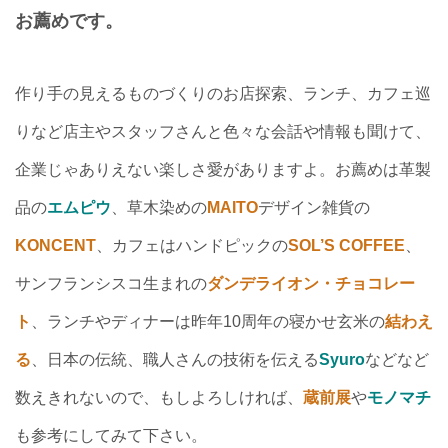
お薦めです。
作り手の見えるものづくりのお店探索、ランチ、カフェ巡
りなど店主やスタッフさんと色々な会話や情報も聞けて、
企業じゃありえない楽しさ愛がありますよ。お薦めは革製
品の
エムピウ
、草木染めの
MAITO
デザイン雑貨の
KONCENT
、カフェはハンドピックの
SOL’S COFFEE
、
サンフランシスコ生まれの
ダンデライオン・チョコレー
ト
、ランチやディナーは昨年10周年の寝かせ玄米の
結わえ
る
、日本の伝統、職人さんの技術を伝える
Syuro
などなど
数えきれないので、もしよろしければ、
蔵前展
や
モノマチ
も参考にしてみて下さい。