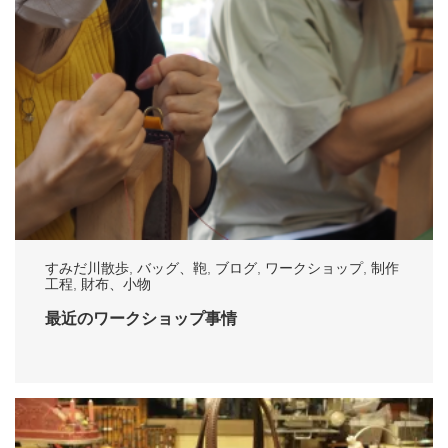
すみだ川散歩
,
バッグ、鞄
,
ブログ
,
ワークショップ
,
制作
工程
,
財布、小物
最近のワークショップ事情