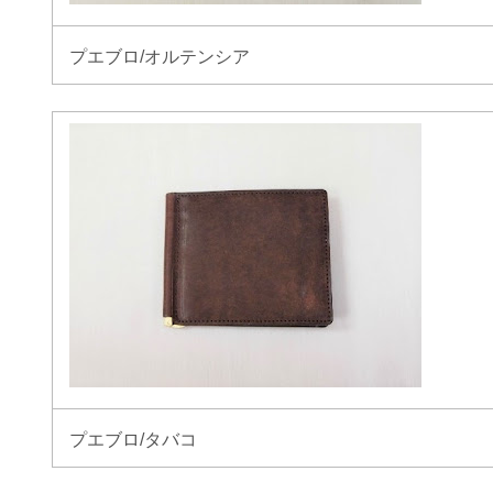
プエブロ/オルテンシア
プエブロ/タバコ