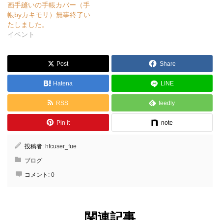
画手縫いの手帳カバー（手
帳byカキモリ）無事終了い
たしました。
イベント
Post
Share
Hatena
LINE
RSS
feedly
Pin it
note
投稿者:
hfcuser_fue
ブログ
コメント:
0
関連記事