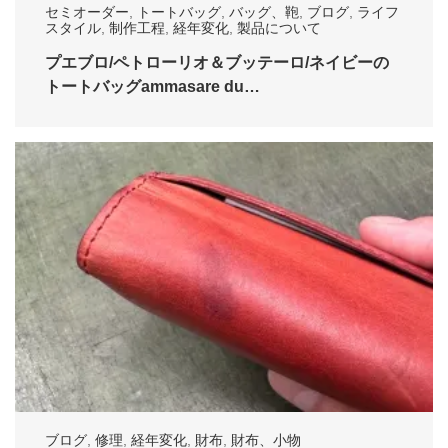
セミオーダー
,
トートバッグ
,
バッグ、鞄
,
ブログ
,
ライフ
スタイル
,
制作工程
,
経年変化
,
製品について
プエブロ/ペトローリオ＆ブッテーロ/ネイビーの
トートバッグammasare du…
ブログ
,
修理
,
経年変化
,
財布
,
財布、小物