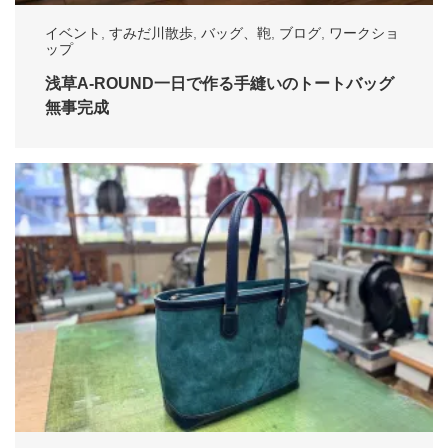
イベント
,
すみだ川散歩
,
バッグ、鞄
,
ブログ
,
ワークショ
ップ
浅草A-ROUND一日で作る手縫いのトートバッグ
無事完成