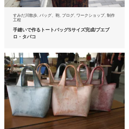
すみだ川散歩
,
バッグ、鞄
,
ブログ
,
ワークショップ
,
制作
工程
手縫いで作るトートバッグSサイズ完成/プエブ
ロ・タバコ