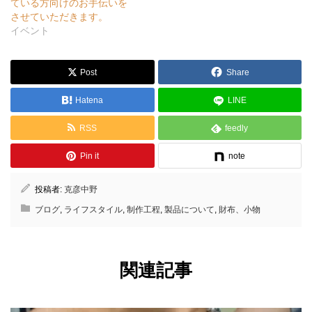
ている方向けのお手伝いを
させていただきます。
イベント
Post
Share
Hatena
LINE
RSS
feedly
Pin it
note
投稿者:
克彦中野
ブログ
,
ライフスタイル
,
制作工程
,
製品について
,
財布、小物
関連記事