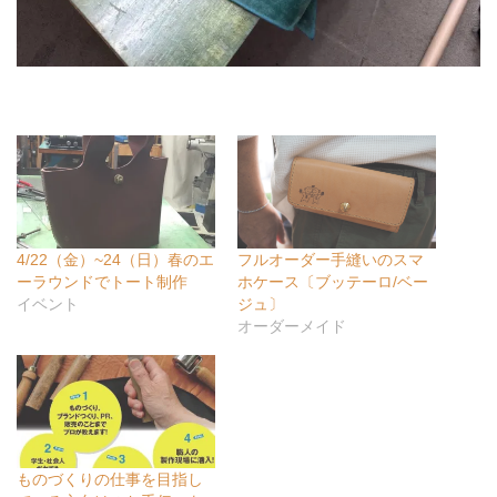
4/22（金）~24（日）春のエ
フルオーダー手縫いのスマ
ーラウンドでトート制作
ホケース〔ブッテーロ/ベー
イベント
ジュ〕
オーダーメイド
ものづくりの仕事を目指し