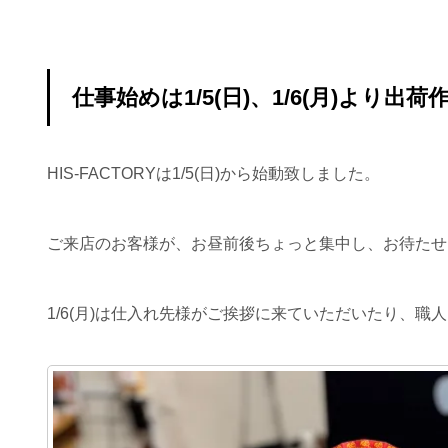
仕事始めは1/5(日)、1/6(月)より出荷
HIS-FACTORYは1/5(日)から始動致しました。
ご来店のお客様が、お昼前後ちょっと集中し、お待たせ
1/6(月)は仕入れ先様がご挨拶に来ていただいたり、