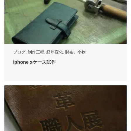
ブログ
,
制作工程
,
経年変化
,
財布、小物
iphone xケース試作