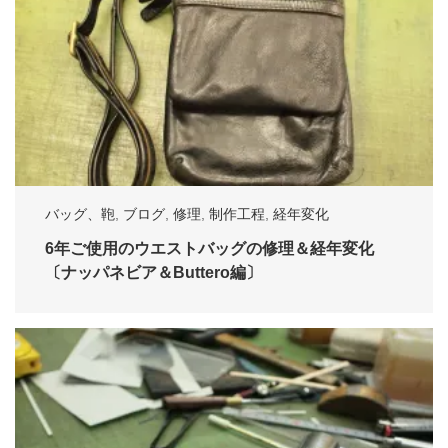
バッグ、鞄
,
ブログ
,
修理
,
制作工程
,
経年変化
6年ご使用のウエストバッグの修理＆経年変化
〔ナッパネビア＆Buttero編〕