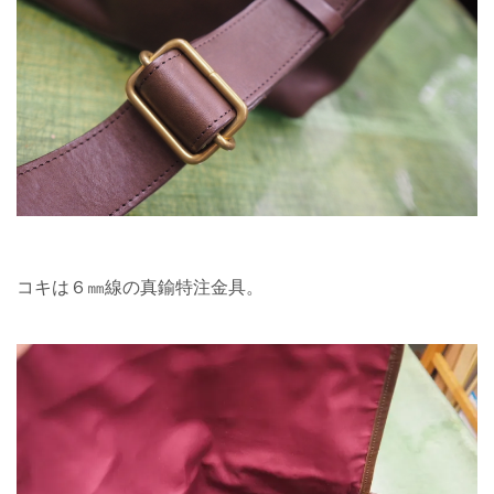
コキは６㎜線の真鍮特注金具。