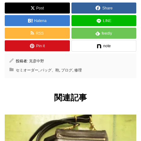
Post
Share
Hatena
LINE
RSS
feedly
Pin it
note
投稿者:
克彦中野
セミオーダー
,
バッグ、鞄
,
ブログ
,
修理
関連記事