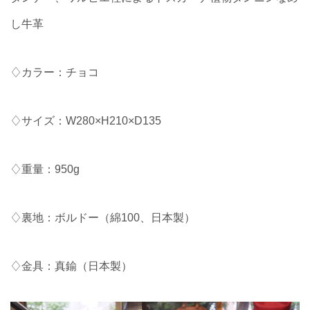
し牛革
♢カラー：チョコ
♢サイズ：W280×H210×D135
♢重量：950g
♢裏地：ボルドー（綿100、日本製）
♢金具：真鍮（日本製）