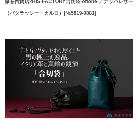
藤巻百貨店×HIS-FACTORY合切袋-ottone-／ナッパレザー
（バタラッシー・カルロ）[№5619-0881]