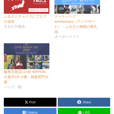
ふるさとチョイスにプエブ
トートバッグ
ロ追加
ammassare（アンマサー
すみだ川散歩
レ）・ふるさと納税の返礼
品
オーダーメイド
藤巻百貨店LOVE NIPPON
大賞2019 小物・雑貨部門大
賞
バッグ、鞄
Post
Share
Hatena
LINE