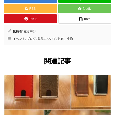
RSS
feedly
Pin it
note
投稿者:
克彦中野
イベント
,
ブログ
,
製品について
,
財布、小物
関連記事