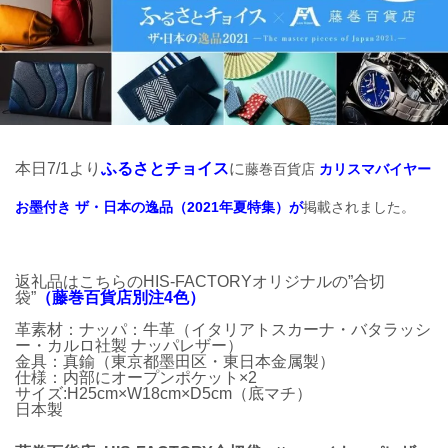
本日7/1より
ふるさとチョイス
に
藤巻百貨店
カリスマバイヤー
お墨付き ザ・日本の逸品（2021年夏特集）が
掲載されました。
返礼品はこちらのHIS-FACTORYオリジナルの”合切
袋”
（藤巻百貨店別注4色）
革素材：ナッパ：牛革（イタリアトスカーナ・バタラッシ
ー・カルロ社製 ナッパレザー）
金具：真鍮（東京都墨田区・東日本金属製）
仕様：内部にオープンポケット×2
サイズ:H25cm×W18cm×D5cm（底マチ）
日本製