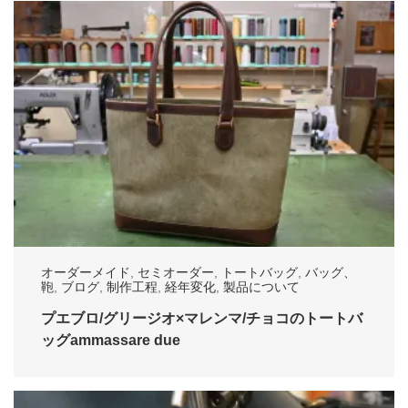
オーダーメイド
,
セミオーダー
,
トートバッグ
,
バッグ、
鞄
,
ブログ
,
制作工程
,
経年変化
,
製品について
プエブロ/グリージオ×マレンマ/チョコのトートバ
ッグammassare due