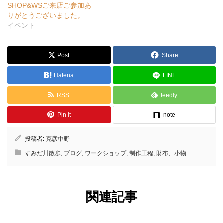
SHOP&WSご来店ご参加あ
りがとうございました。
イベント
Post
Share
Hatena
LINE
RSS
feedly
Pin it
note
投稿者:
克彦中野
すみだ川散歩
,
ブログ
,
ワークショップ
,
制作工程
,
財布、小物
関連記事