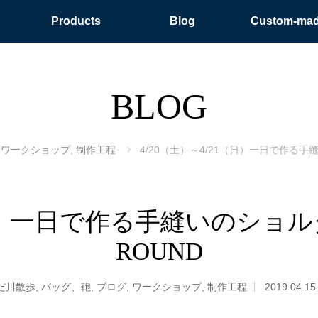
Products
Blog
Custom-ma
BLOG
,
ワークショップ
,
制作工程
4/20（土）～4/21（日）一日で作る手
（日）一日で作る手縫いのショ
ROUND
だ川散歩
,
バッグ、鞄
,
ブログ
,
ワークショップ
,
制作工程
2019.04.15