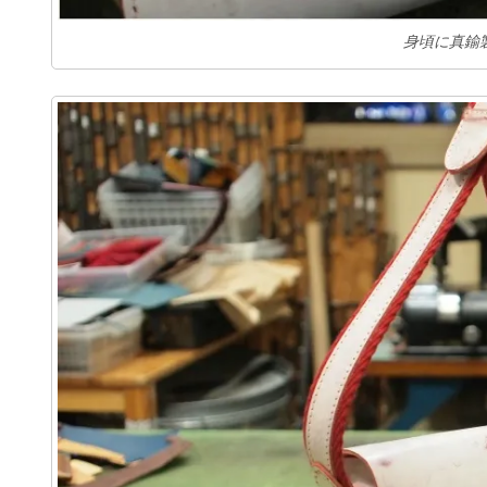
身頃に真鍮