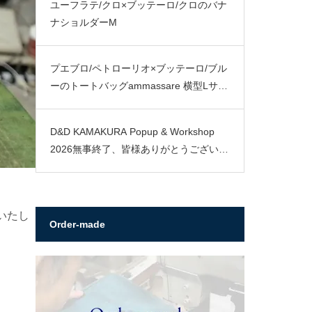
ユーフラテ/クロ×ブッテーロ/クロのバナ
ナショルダーM
プエブロ/ペトローリオ×ブッテーロ/ブル
ーのトートバッグammassare 横型Lサイ
ズ
D&D KAMAKURA Popup & Workshop
2026無事終了、皆様ありがとうございま
した。
いたし
Order-made