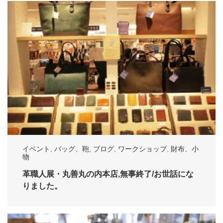
イベント
,
バッグ、鞄
,
ブログ
,
ワークショップ
,
財布、小
物
革職人展・丸善丸の内本店,無事終了/お世話にな
りました。