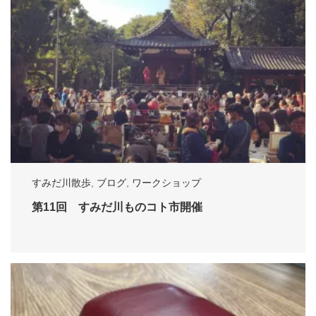
すみだ川散歩
,
ブログ
,
ワークショップ
第11回 すみだ川ものコト市開催