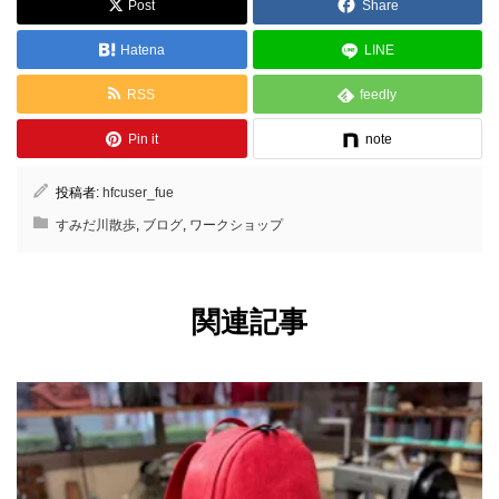
Post
Share
Hatena
LINE
RSS
feedly
Pin it
note
投稿者:
hfcuser_fue
すみだ川散歩
,
ブログ
,
ワークショップ
関連記事