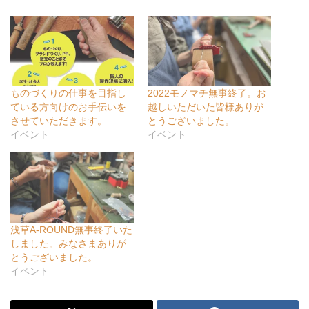
ものづくりの仕事を目指し
2022モノマチ無事終了。お
ている方向けのお手伝いを
越しいただいた皆様ありが
させていただきます。
とうございました。
イベント
イベント
浅草A-ROUND無事終了いた
しました。みなさまありが
とうございました。
イベント