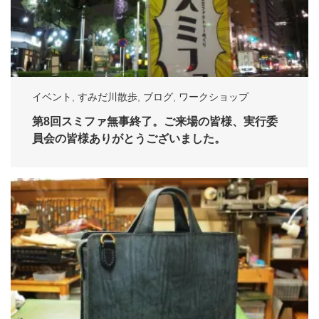
イベント
,
すみだ川散歩
,
ブログ
,
ワークショップ
第8回スミファ無事終了。ご来場の皆様、実行委
員会の皆様ありがとうございました。