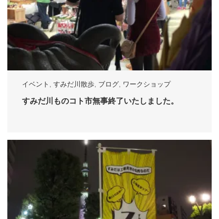
イベント
,
すみだ川散歩
,
ブログ
,
ワークショップ
すみだ川ものコト市無事終了いたしました。