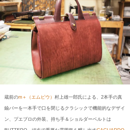
蔵前の
m＋（エムピウ）
村上雄一郎氏による、2本手の真
鍮バーを一本手で口を閉じるクラシックで機能的なデザイ
ン、プエブロの外装、持ち手＆ショルダーベルトは