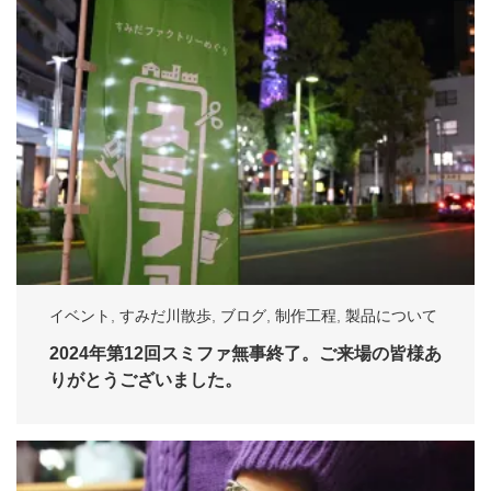
イベント
,
すみだ川散歩
,
ブログ
,
制作工程
,
製品について
2024年第12回スミファ無事終了。ご来場の皆様あ
りがとうございました。