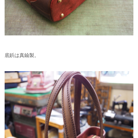
底鋲は真鍮製。