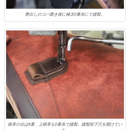
艶出しのコバ磨き後に極太0番糸にて縫製。
根革の台は8番、上根革も0番糸で縫製。縫製前下穴を開けてい