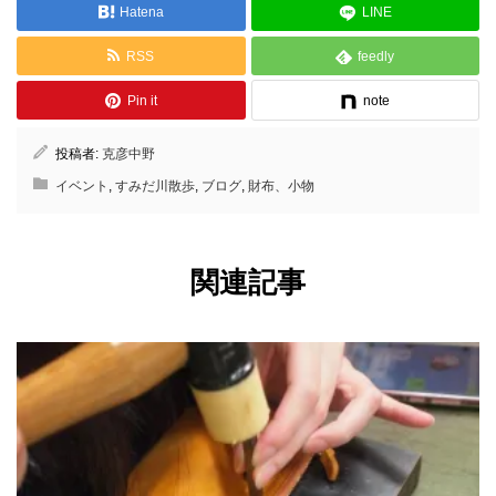
Hatena
LINE
RSS
feedly
Pin it
note
投稿者:
克彦中野
イベント
,
すみだ川散歩
,
ブログ
,
財布、小物
関連記事