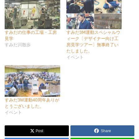
すみだの仕事の工場・工房
すみだ3Ⅿ運動スペシャルウ
見学
ィーク〔デザイナー向け工
すみだ川散歩
房見学ツアー〕無事終了い
たしました。
イベント
すみだ3M運動40周年ありが
とうございました。
イベント
Post
Share