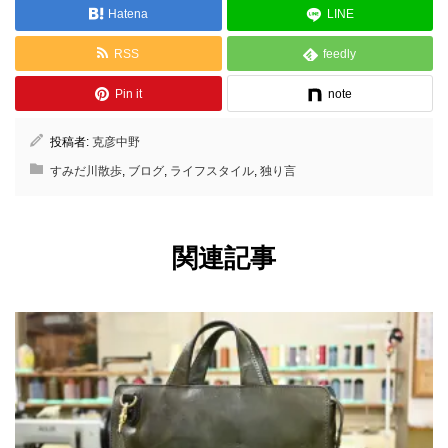
Hatena
LINE
RSS
feedly
Pin it
note
投稿者:
克彦中野
すみだ川散歩
,
ブログ
,
ライフスタイル
,
独り言
関連記事