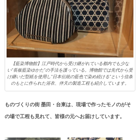
【藍染博物館】江戸時代から受け継がれている都内でも少な
い”長板藍染ゆかた”の手法を護っている。博物館では先代から受
け継いだ型紙を使用し”日本伝統の藍色で染め続ける”という信条
のもとに作られた浴衣、伴天の製造工程も紹介しています。
ものづくりの街 墨田・台東は、現場で作ったモノのがそ
の場で工程も見れて、皆様の元へお届けしています。