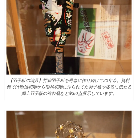
【羽子板の鴻月】押絵羽子板を丹念に作り続けて30年余。資料
館では明治初期から昭和初期に作られてた羽子板や各地に伝わる
郷土羽子板の複製品など約50点展示しています。