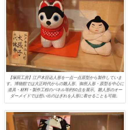
【塚田工房】江戸木目込人形を一点一点原型から製作していま
す。博物館では大正時代からの雛人形、御所人形・原型を中心に
道具・材料・製作工程のパネル等約50点を展示。雛人形のオー
ダーメイドでは想い出のはぎれを人形に着せることも可能。