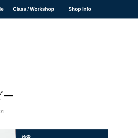
de
Class / Workshop
Shop Info
ダー
01
検索