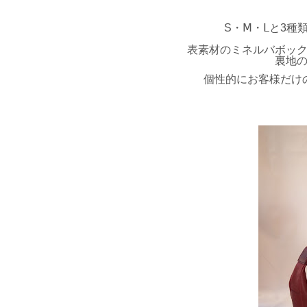
S・Ⅿ・Ⅼと3種
表素材のミネルバボッ
裏地
個性的にお客様だけ