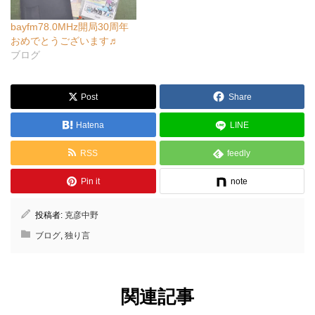
bayfm78.0MHz開局30周年
おめでとうございます♬
ブログ
Post
Share
Hatena
LINE
RSS
feedly
Pin it
note
投稿者:
克彦中野
ブログ
,
独り言
関連記事