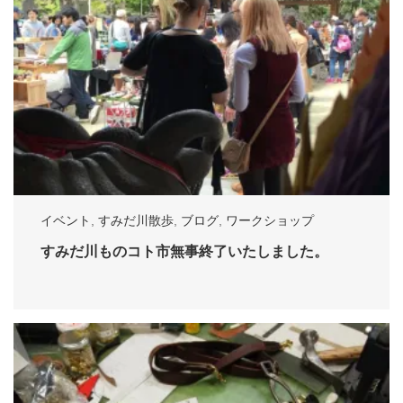
イベント
,
すみだ川散歩
,
ブログ
,
ワークショップ
すみだ川ものコト市無事終了いたしました。