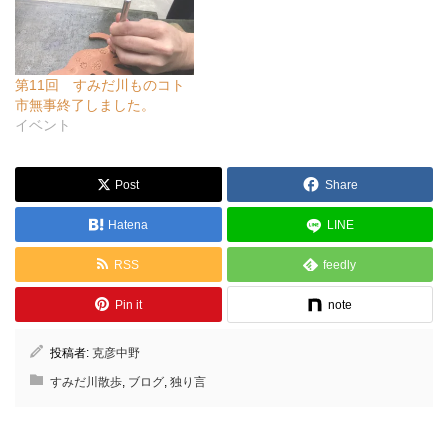
第11回 すみだ川ものコト
市無事終了しました。
イベント
Post
Share
Hatena
LINE
RSS
feedly
Pin it
note
投稿者:
克彦中野
すみだ川散歩
,
ブログ
,
独り言