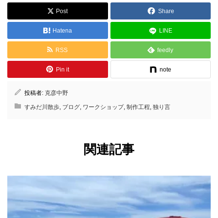
Post
Share
Hatena
LINE
RSS
feedly
Pin it
note
投稿者:
克彦中野
すみだ川散歩
,
ブログ
,
ワークショップ
,
制作工程
,
独り言
関連記事