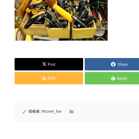
Post
Share
RSS
feedly
投稿者:
hfcuser_fue