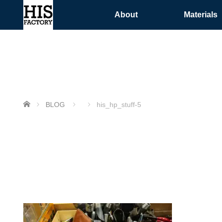
About
Materials
ホーム
BLOG
his_hp_stuff-5