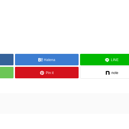
Hatena
LINE
Pin it
note