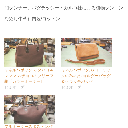
門タンナー、バダラッシー・カルロ社による植物タンニン
なめし牛革）内装/コットン
ミネルバボックス/タバコ＆
ミネルバボックス/コニャッ
マレンマ/チョコのブリーフ
クの2wayショルダーバッグ
鞄〔カラーオーダー〕
＆クラッチバッグ
セミオーダー
セミオーダー
フルオーダーのボストンバ