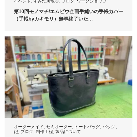
イベント
,
すみだ川散歩
,
ブログ
,
ワークショップ
第10回モノマチ/エムピウ企画手縫いの手帳カバー
（手帳byカキモリ）無事終了いた…
オーダーメイド
,
セミオーダー
,
トートバッグ
,
バッグ、
鞄
,
ブログ
,
制作工程
,
製品について