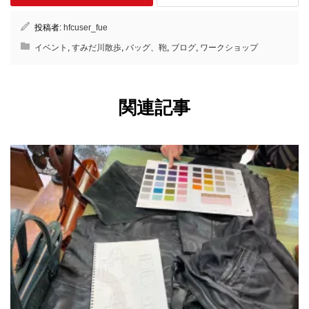
投稿者:
hfcuser_fue
イベント
,
すみだ川散歩
,
バッグ、鞄
,
ブログ
,
ワークショップ
関連記事