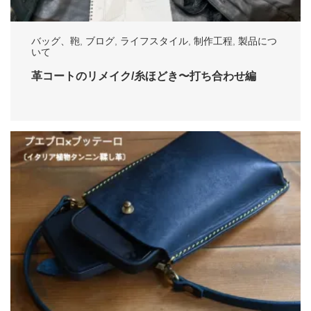
バッグ、鞄
,
ブログ
,
ライフスタイル
,
制作工程
,
製品につ
いて
革コートのリメイク/糸ほどき〜打ち合わせ編