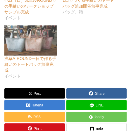
4/22（日）浅草A-ROUNDで
1日でつくる手縫いのトート
の手縫いのワークショップ
バッグ追加開催無事完成
サンプル完成
バッグ、鞄
イベント
浅草A-ROUND一日で作る手
縫いのトートバッグ無事完
成
イベント
Post
Share
Hatena
LINE
RSS
feedly
Pin it
note