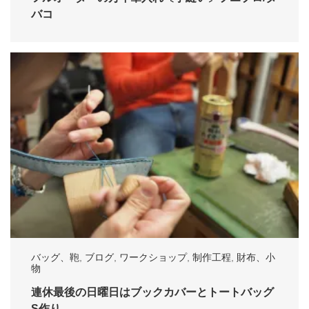
バコ
バッグ、鞄
,
ブログ
,
ワークショップ
,
制作工程
,
財布、小
物
連休最後の日曜日はブックカバーとトートバッグ
S作り