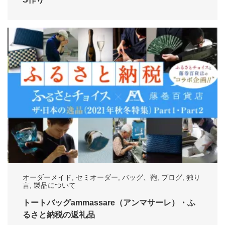
オーダーメイド
,
セミオーダー
,
バッグ、鞄
,
ブログ
,
独り
言
,
製品について
トートバッグammassare（アンマサーレ）・ふ
るさと納税の返礼品