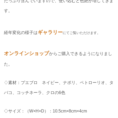
たっぷり含んでいますので、使い込むと色艶が増してきま
す。
ギャラリー
経年変化の様子は
にてご覧いただけます。
オンラインショップ
からご購入できるようになりまし
た。
♢素材：プエブロ ネイビー、ナポリ、ペトローリオ、タ
バコ、コッチネーラ、クロの6色
◇サイズ：（W×H×D）：10.5cm×8cm×4cm