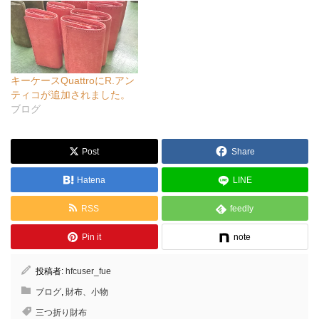
キーケースQuattroにR.アン
ティコが追加されました。
ブログ
Post
Share
Hatena
LINE
RSS
feedly
Pin it
note
投稿者:
hfcuser_fue
ブログ
,
財布、小物
三つ折り財布