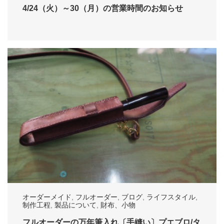
4/24（火）～30（月）の営業時間のお知らせ
オーダーメイド
,
フルオーダー
,
ブログ
,
ライフスタイル
,
制作工程
,
製品について
,
財布、小物
フルオーダーの万年筆入れ〔手縫い〕プエブロ/タ