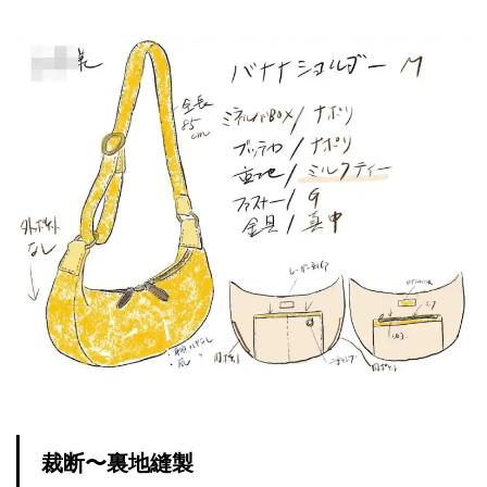
裁断〜裏地縫製