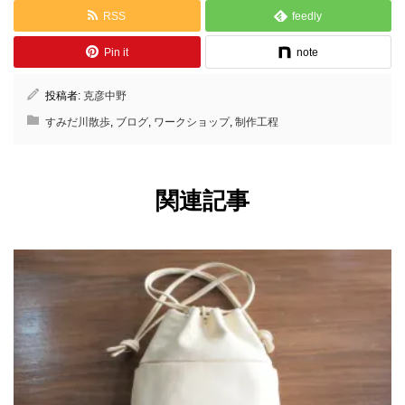
RSS
feedly
Pin it
note
投稿者:
克彦中野
すみだ川散歩
,
ブログ
,
ワークショップ
,
制作工程
関連記事