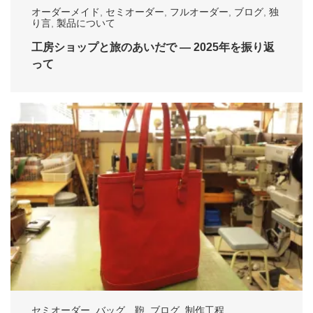
オーダーメイド
,
セミオーダー
,
フルオーダー
,
ブログ
,
独
り言
,
製品について
工房ショップと旅のあいだで ― 2025年を振り返
って
セミオーダー
,
バッグ、鞄
,
ブログ
,
制作工程