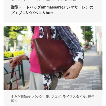
縦型トートバッグammassare(アンマサーレ）の
プエブロ/パパベロ＆butt…
すみだ川散歩
,
バッグ、鞄
,
ブログ
,
ライフスタイル
,
経年
変化