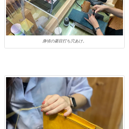
身頃の菱目打ち穴あけ。