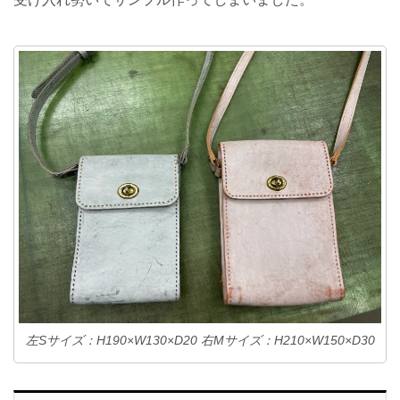
左Sサイズ：H190×W130×D20 右Mサイズ：H210×W150×D30