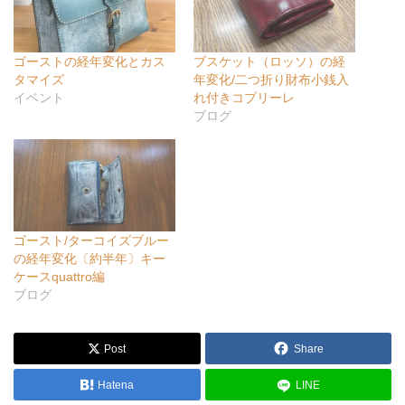
ゴーストの経年変化とカス
ブスケット（ロッソ）の経
タマイズ
年変化/二つ折り財布小銭入
イベント
れ付きコプリーレ
ブログ
ゴースト/ターコイズブルー
の経年変化〔約半年〕キー
ケースquattro編
ブログ
Post
Share
Hatena
LINE