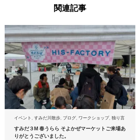
関連記事
イベント
,
すみだ川散歩
,
ブログ
,
ワークショップ
,
独り言
すみだ３M 春うらら そよかぜマーケットご来場あ
りがとうございました。