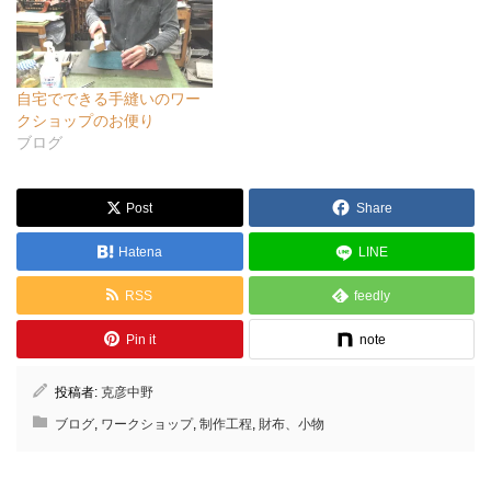
自宅でできる手縫いのワー
クショップのお便り
ブログ
Post
Share
Hatena
LINE
RSS
feedly
Pin it
note
投稿者:
克彦中野
ブログ
,
ワークショップ
,
制作工程
,
財布、小物