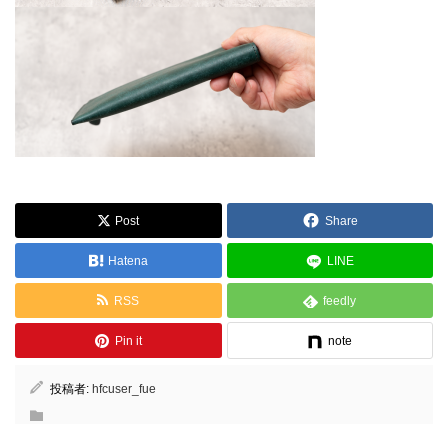
Post
Share
Hatena
LINE
RSS
feedly
Pin it
note
投稿者:
hfcuser_fue