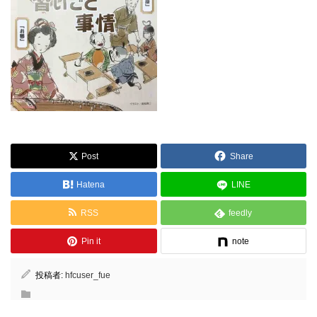
Post
Share
Hatena
LINE
RSS
feedly
Pin it
note
投稿者:
hfcuser_fue