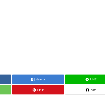
Hatena
LINE
Pin it
note