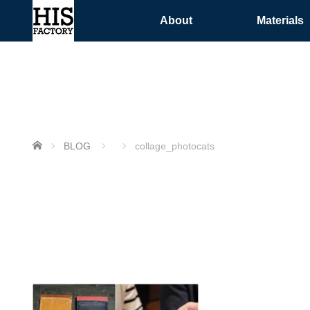
About
Materials
ホーム
BLOG
collage_photocats