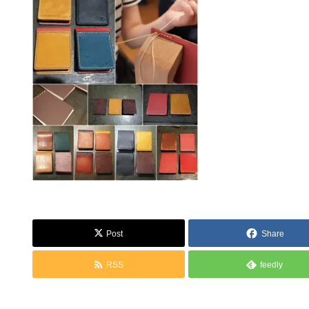
Post
Share
RSS
feedly