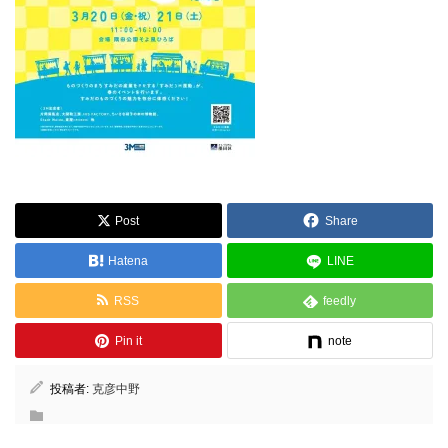
Post
Share
Hatena
LINE
RSS
feedly
Pin it
note
投稿者:
克彦中野