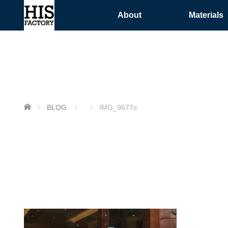
About
Materials
ホーム
BLOG
IMG_9677s