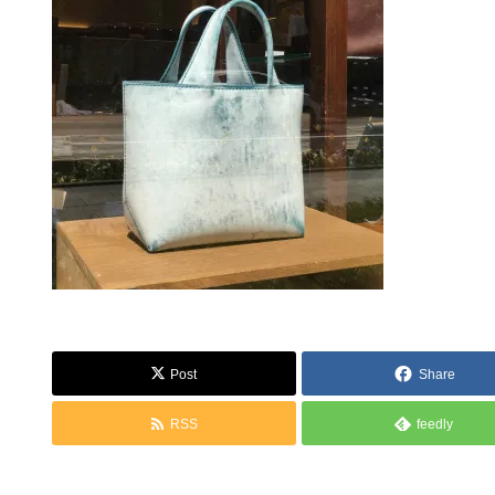
Post
Share
RSS
feedly