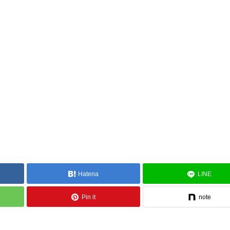
Hatena
LINE
Pin it
note