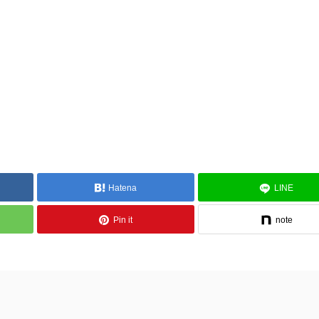
Hatena
LINE
Pin it
note