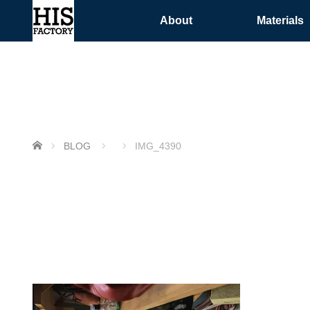
About
Materials
ホーム
BLOG
IMG_4390