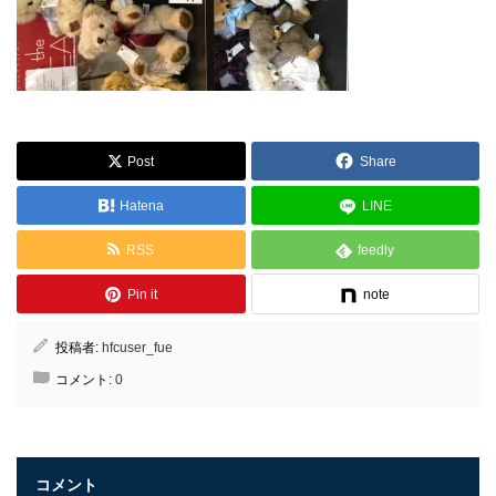
Post
Share
Hatena
LINE
RSS
feedly
Pin it
note
投稿者:
hfcuser_fue
コメント:
0
コメント