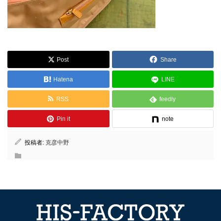
Post
Share
Hatena
LINE
RSS
feedly
Pin it
note
投稿者:
克彦中野