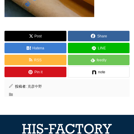
Post
Share
Hatena
LINE
RSS
feedly
Pin it
note
投稿者:
克彦中野