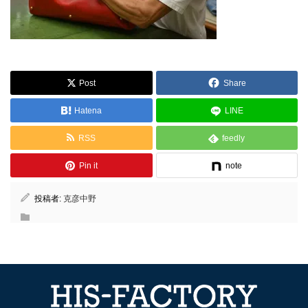
Post
Share
Hatena
LINE
RSS
feedly
Pin it
note
投稿者:
克彦中野